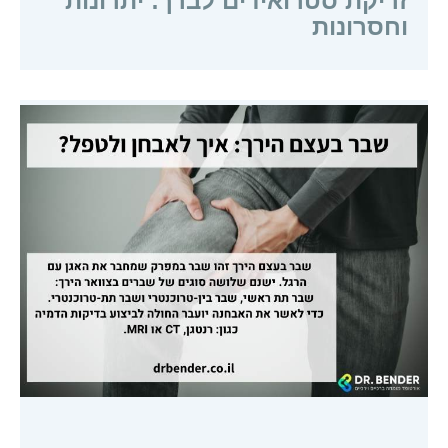
זריקת סטרואידים לברך: יתרונות
וחסרונות